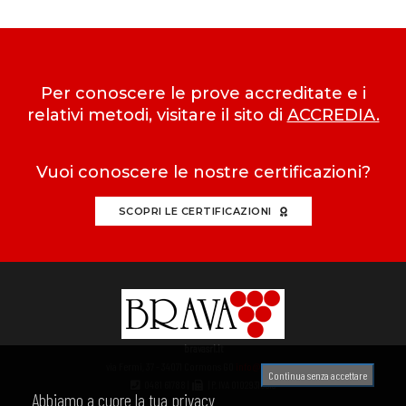
Per conoscere le prove accreditate e i
relativi metodi, visitare il sito di
ACCREDIA.
Vuoi conoscere le nostre certificazioni?
SCOPRI LE CERTIFICAZIONI
bravasrl.it
via Fermi, 37 - 34071 Cormons GO
info@bravasrl.it
Continua senza accettare
0481 61788 |
| P. IVA 01029310313
Abbiamo a cuore la tua privacy