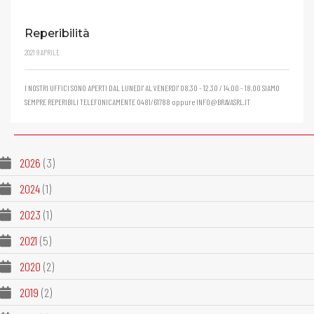
Reperibilità
2021
9
APRILE
I NOSTRI UFFICI SONO APERTI DAL LUNEDI' AL VENERDI' 08.30 - 12.30 / 14.00 - 18.00 SIAMO
SEMPRE REPERIBILI TELEFONICAMENTE 0481/61788 oppure INFO@BRAVASRL.IT
2026
(3)
2024
(1)
2023
(1)
2021
(5)
2020
(2)
2019
(2)