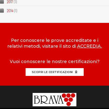
2017
(1)
2014
(1)
Per conoscere le prove accreditate e i
relativi metodi, visitare il sito di
ACCREDIA.
Vuoi conoscere le nostre certificazioni?
SCOPRI LE CERTIFICAZIONI
bravasrl.it